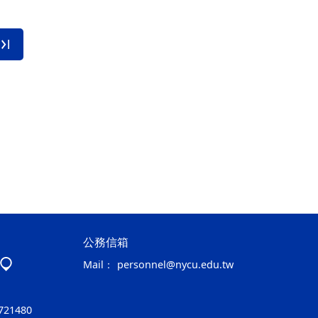
公務信箱
Mail：
personnel@nycu.edu.tw
721480