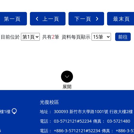
第一頁
上一頁
下一頁
最末頁
目前位於
共有
2
筆
資料每頁顯示
前往
光復校區
大樓1樓
地址：
300093 新竹市大學路1001號 行政大樓2樓
電話：
03-5712121#52234
傳真：
03-5721480
5
電話：
+886-3-5712121#52234
傳真：
+886-3-5