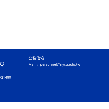
公務信箱
Mail：
personnel@nycu.edu.tw
721480