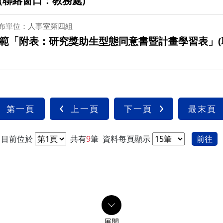
(聯絡窗口：教務處)
布單位：人事室第四組
範「附表：研究獎助生型態同意書暨計畫學習表」
第一頁
上一頁
下一頁
最末頁
目前位於
共有
9
筆
資料每頁顯示
前往